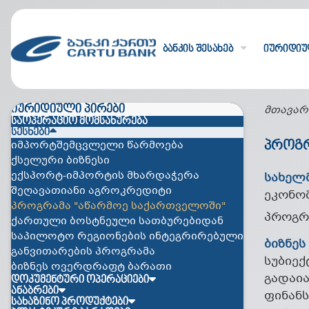
ბანკის შესახებ
იურიდიუ
ᲘᲣᲠᲘᲓᲘᲣᲚᲘ ᲞᲘᲠᲔᲑᲘ
მთავარ
ᲡᲐᲝᲞᲔᲠᲐᲪᲘᲝ ᲛᲝᲛᲡᲐᲮᲣᲠᲔᲑᲐ
ᲡᲔᲡᲮᲔᲑᲘ
იმპორტშემცვლელი წარმოება
ᲞᲠᲝᲒᲠ
ქსელური ბიზნესი
ექსპორტ-იმპორტის მხარდაჭერა
სახელ
შეღავათიანი აგროკრედიტი
ეკონო
პროგრამა "აწარმოე საქართველოში"
პროგრა
ქართული ბოსტნეული სათბურებიდან
საპილოტო რეგიონების ინტეგრირებული
ბიზნეს
განვითარების პროგრამა
სუბიექ
ბიზნეს ოვერდრაფტ ბარათი
გადაი
ᲓᲝᲙᲣᲛᲔᲜᲢᲣᲠᲘ ᲝᲞᲔᲠᲐᲪᲘᲔᲑᲘ
საბანკო გარანტია
ᲐᲜᲐᲑᲠᲔᲑᲘ
ფინანს
ვადიანი ანაბარი
ᲡᲐᲮᲐᲖᲘᲜᲝ ᲞᲠᲝᲓᲣᲥᲢᲔᲑᲘ
აკრედიტივი