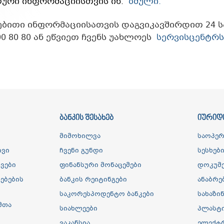
ური ინფორმაციისთვის იხ.
ბმული
.
ბითი ინფორმაციისათვის დაგვიკავშირდით 24 სა
200 80 80 ან ეწვიეთ ჩვენს უახლოეს
სერვისცენტრს
ᲑᲐᲜᲙᲘᲡ ᲨᲔᲡᲐᲮᲔᲑ
ᲘᲣᲠᲘᲓ
მიმოხილვა
საოპერ
ივი
ჩვენი გუნდი
სესხებ
ვები
ფინანსური მონაცემები
დოკუმე
ებების
ბანკის რეიტინგები
ანაბრე
საკორესპოდენტო ბანკები
სახაზი
მთა
სიახლეები
პლასტი
ვაკანსია
ელექტ